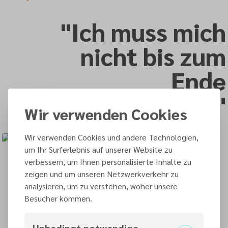
"Ich muss mich
nicht bis zum
Ende
verausgaben."
Wir verwenden Cookies
Wir verwenden Cookies und andere Technologien,
um Ihr Surferlebnis auf unserer Website zu
verbessern, um Ihnen personalisierte Inhalte zu
Nein sagen? Ganz schwer! Über die eigenen Grenzen
zeigen und um unseren Netzwerkverkehr zu
gehen? Viel zu leicht … Birgit verausgabte sich auf ihrer
analysieren, um zu verstehen, woher unsere
Arbeit über alle Maßen, bis körperlich und seelisch gar
Besucher kommen.
nichts mehr ging. Gottes Angebot, ihr Ruhe und
Erholung zu schenken, stand die ganze Zeit – aber sie
hörte ihn nicht mehr. Heute weiß sie sicher: Gott nimmt
Unbedingt notwendige