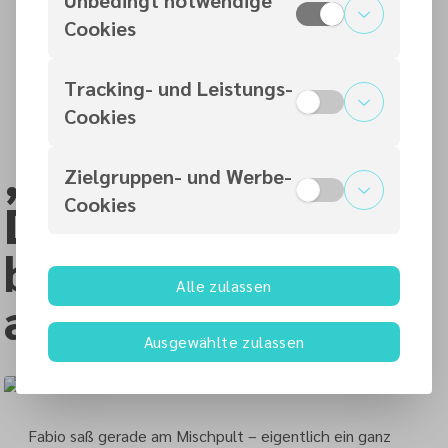
sie an, egal wie viel sie leistet.
Cookies
Birgit, 29 Jahre alt, Lehrerin mit Burnout
Tracking- und Leistungs-
Cookies
„Gott hat die
Zielgruppen- und Werbe-
Cookies
Dinge viel
besser im Griff
Alle zulassen
als ich.“
Ausgewählte zulassen
Fabio saß gerade am Mischpult – eigentlich ein ganz